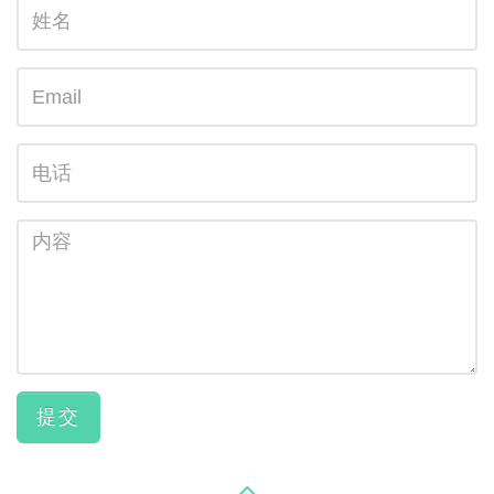
姓
名
N
E
o
m
i
a
电
n
i
话
p
l
u
内
t
容
h
e
r
e